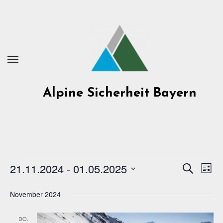
Zum
Inhalt
springen
Alpine Sicherheit Bayern
21.11.2024
 - 
01.05.2025
Veranstaltungen
Veran
Suche
Ve
Liste
Datum
An
Suche
November 2024
wählen.
Na
und
DO.