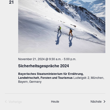
21
Ansic
Navig
November 21, 2024 @ 9:30 a.m.
-
5:00 p.m.
Sicherheitsgespräche 2024
Bayerisches Staatsministerium für Ernährung,
Landwirtschaft, Forsten und Tourismus
Ludwigstr. 2, München,
Bayern, Germany
Veran
Vorherige
Heute
Nächste
Veranstaltungen