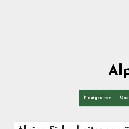
Zum
Inhalt
springen
Al
Neuigkeiten
Übe