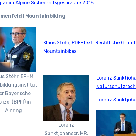
gramm Alpine Sicherheitsgespräche 2018
menfeld I Mountainbiking
Klaus Stöhr, PDF-Text: Rechtliche Grund
Mountainbikes
us Stöhr, EPHM,
Lorenz Sanktjoha
bildungsinstitut
Naturschutzrech
er Bayerische
Lorenz Sanktjoh
lizei (BPFI) in
Ainring
Lorenz
Sanktjohanser, MR,