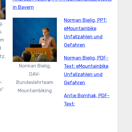
in Bayern
Norman Bielig, PPT:
g,
eMountainbike
s
Unfallzahlen und
um
Gefahren
d
tz,
Norman Bielig, PDF-
Norman Bielig,
Text: eMountainbike
DAV-
Unfallzahlen und
,
Bundeslehrteam
Gefahren
e“
Mountainbiking
Antje Bornhak, PDF-
Text: