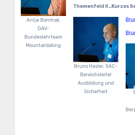
Themenfeld II „Kurzes Se
Brun
Antje Bornhak,
DAV-
Brun
Bundeslehrteam
Mountainbiking
Bruno Hasler, SAC-
Bereichsleiter
Ausbildung und
Sicherheit
T
Ber