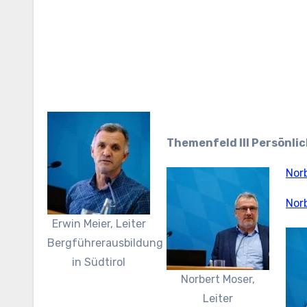
Themenfeld III Persönl
Nor
Nor
Erwin Meier, Leiter
Bergführerausbildung
in Südtirol
Norbert Moser,
Leiter