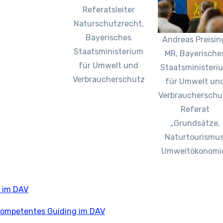
Referatsleiter
Naturschutzrecht,
Bayerisches
Andreas Preisin
Staatsministerium
MR, Bayerische
für Umwelt und
Staatsministeri
Verbraucherschutz
für Umwelt un
Verbraucherschu
Referat
„Grundsätze,
Naturtourismus
Umweltökonomi
 im DAV
okompetentes Guiding im DAV