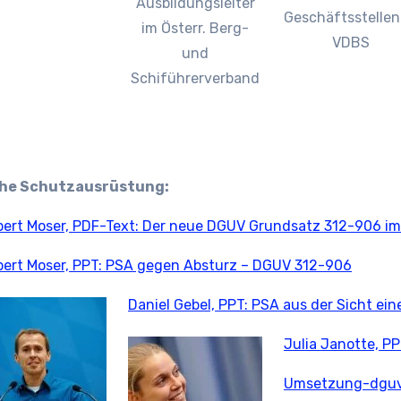
Ausbildungsleiter
Geschäftsstellenl
im Österr. Berg-
VDBS
und
Schiführerverband
iche Schutzausrüstung:
bert Moser, PDF-Text: Der neue DGUV Grundsatz 312-906 im
bert Moser, PPT: PSA gegen Absturz – DGUV 312-906
Daniel Gebel, PPT: PSA aus der Sicht ein
Julia Janotte, P
Umsetzung-dguv-