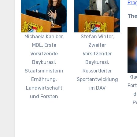
Pro
The
Michaela Kaniber,
Stefan Winter,
MDL, Erste
Zweiter
Vorsitzende
Vorsitzender
Baykurasi,
Baykurasi,
Staatsministerin
Ressortleiter
Kla
Ernährung,
Sportentwicklung
Fort
Landwirtschaft
im DAV
d
und Forsten
Po