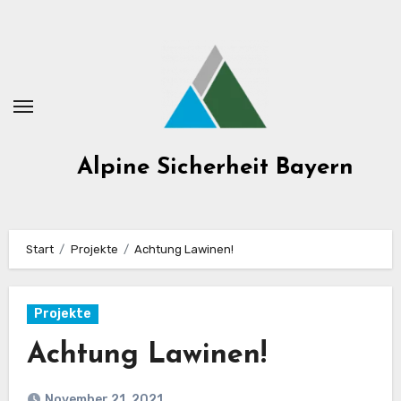
Zum
Inhalt
springen
Alpine Sicherheit Bayern
Start
Projekte
Achtung Lawinen!
Projekte
Achtung Lawinen!
November 21, 2021