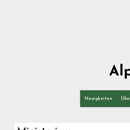
Zum
Inhalt
springen
Al
Neuigkeiten
Übe