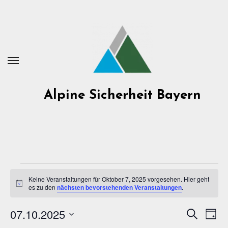
Zum
Inhalt
springen
Alpine Sicherheit Bayern
Veranstaltungen
Keine Veranstaltungen für Oktober 7, 2025 vorgesehen. Hier geht
Hinweis
es zu den
nächsten bevorstehenden Veranstaltungen
.
für
07.10.2025
Veran
Suche
Ve
Oktober
Tag