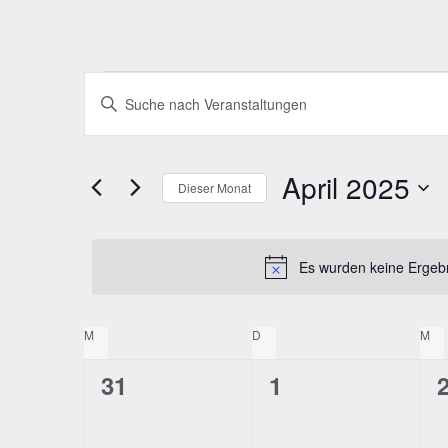
Veranstaltungen
Veranstaltungen
Bitte
Schlüsselwort
Suche
eingeben.
und
April 2025
Suche
Dieser Monat
Ansichten,
nach
Datum
Veranstaltungen
wählen.
Navigation
Schlüsselwort.
Es wurden keine Ergebn
M
MONTAG
D
DIENSTAG
M
MI
Kalender
0
0
31
1
von
V
V
Veranstaltungen