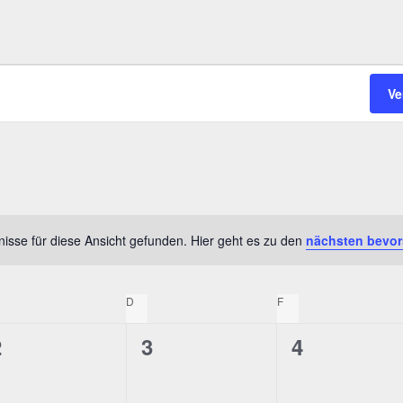
Ve
isse für diese Ansicht gefunden. Hier geht es zu den
nächsten bevor
Hinweis
TTWOCH
D
DONNERSTAG
F
FREITAG
0
0
0
2
3
4
V
V
V